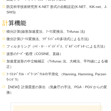
防災科学技術研究所 K-NET 形式の自動設定(K-NET、KiK-net、J-
SHIS)
計算機能
積分計算(線形加速度法、ﾌｰﾘｴ変換法、Trifunac 法)
微分計算(ﾌｰﾘｴ変換法、ﾗｸﾞﾗﾝｼﾞｪの多項式による方法)
フィルタリング（ﾊｲ・ﾛｰ・ﾊﾞﾝﾄﾞﾊﾟｽ、ﾋﾞﾙﾃﾞｨﾝｸﾞﾚﾀｰによる方法）
波形のﾃｰﾊﾟｰ処理（COSINE、直線）
加速度波形の中立軸補正 （Trifunac 法、大崎法、平均値による補
正）
ﾌｰﾘｴｽﾍﾟｸﾄﾙ・ﾊﾟﾜｰｽﾍﾟｸﾄﾙの平滑化 （Hanning, Hamming, Parzen
ｳｨﾝﾄﾞｳ）
【NEW】計測震度の算出 （気象庁の手法、PGA・PGV からの変
換）