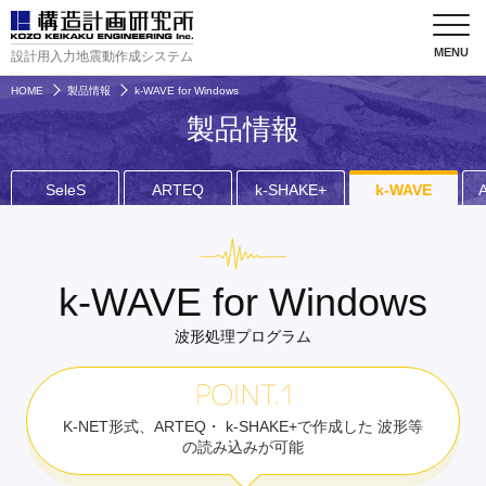
設計用入力地震動作成システム
HOME
製品情報
k-WAVE for Windows
製品情報
SeleS
ARTEQ
k-SHAKE+
k-WAVE
k-WAVE for Windows
波形処理プログラム
POINT1
K-NET形式、ARTEQ・
k-SHAKE+で作成した
波形等
の読み込みが可能